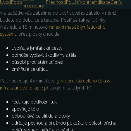
Úvod
Popis
Přednosti
Použití
Kontraindikace
Ceník
procedury
Na začátku vás zabalíme do skořicového zábalu, v němž
budete po dobu celé terapie. Posílí se tak její účinky.
Následuje 15 minutová
reflexní masáž lymfatického
systému
přes plosky chodidel
uvolňuje lymfatické cesty
pomůže vyplavit škodliviny z těla
působí proti stárnutí pleti
zmírňuje celulitidu
Pak následuje 45 minutová
lymfodrenáž celého těla &
infrasaunová terapie
přístrojem Laurlymf IK1:
redukuje podkožní tuk
zpevňuje tělo
odbourává celulitidu a otoky
udržuje pevnou a pružnou pokožku v oblasti břicha,
boků, stehen, hýždí a končetin