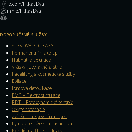
fb.com/FitRazDva
m.me/FitRazDva
DOPORUČENÉ SLUŽBY
SLEVOVÉ POUKAZY !
Permanentní make-up
Hubnutí a celulitida
Vrásky, jizvy, akné a strie
Facelifting a kosmetické služby
Epilace
Iontová detoxikace
EMS – Elektrostimulace
PDT – Fotodynamická terapie
Oxygenoterapie
Zvětšení a zpevnění poprsí
Lymfodrenáže s infrasaunou
Kondiční a fitness služby