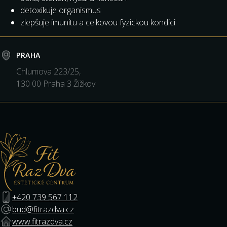
detoxikuje organismus
zlepšuje imunitu a celkovou fyzickou kondici
PRAHA
Chlumova 223/25,
130 00 Praha 3 Žižkov
+420 739 567 112
bud@fitrazdva.cz
www.fitrazdva.cz